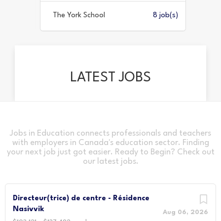
1 job(s)
The York School
8 job(s)
LATEST JOBS
Jobs in Education connects professionals and teachers
with employers in Canada's education sector. Finding
your next job just got easier. Ready to Begin? Check out
our latest jobs.
Directeur(trice) de centre - Résidence
Nasivvik
Aug 06, 2026