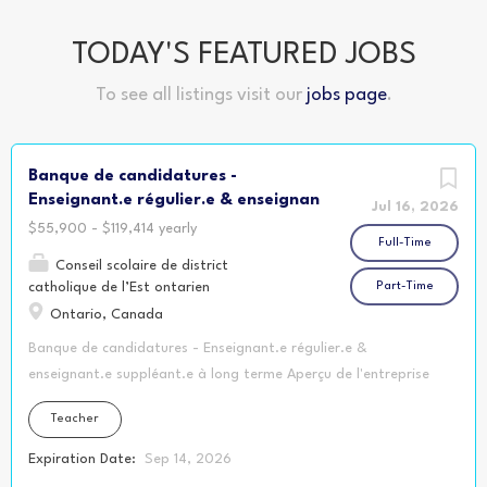
TODAY'S FEATURED JOBS
To see all listings visit our
jobs page
.
Banque de candidatures -
Enseignant.e régulier.e & enseignan
Jul 16, 2026
$55,900 - $119,414 yearly
Full-Time
Conseil scolaire de district
catholique de l’Est ontarien
Part-Time
Ontario, Canada
Banque de candidatures - Enseignant.e régulier.e &
enseignant.e suppléant.e à long terme Aperçu de l'entreprise
Avec plus de 11 000 élèves répartis dans 25 écoles
Teacher
élémentaires et 7 écoles secondaires, le Conseil scolaire de
district catholique de l’Est ontarien (CSDCEO) est le plus
Expiration Date:
Sep 14, 2026
grand réseau d'écoles de langue française dans les cinq