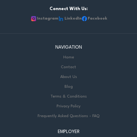
relevant factors into account. Using appropriate software,
Connect With Us:
the technician performs analyses, extractions, specific
operations and reports to monitor or comply with the
Instagram
LinkedIn
Facebook
procedure for such matters as student population
monitoring, report card production and...
NAVIGATION
Home
Contact
About Us
Blog
Terms & Conditions
Privacy Policy
Frequently Asked Questions - FAQ
EMPLOYER