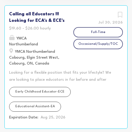
Calling all Educators !!!
Looking for ECA's & ECE's
Jul 30, 2026
$19.60 - $26.00 hourly
Full-Time
YMCA
Northumberland
Occasional/Supply/TOC
YMCA Northumberland
Cobourg, Elgin Street West,
Cobourg, ON, Canada
Looking for a flexible position that fits your lifestyle? We
are looking to place educators in for before and after
positions for September 2026 ! Whether you’re attending
Early Childhood Educator-ECE
school, balancing a second job, raising a family, or simply
looking for a schedule that gives you more freedom during
Educational Assistant-EA
the day, the YMCA Northumberland may have the perfect
opportunity for you! Our Before and After School
Expiration Date:
Aug 25, 2026
Programs, located in various KPR schools, offer rewarding
positions working with kindergarten and school-age children