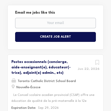
Email me jobs like this
Postes occasionnels (concierge,
aide-enseignant(e), éducateur(-
Jun 22, 2026
trice), adjoint(e) admin., etc)
Toronto Catholic District School Board
Nouvelle-Écosse
Le Conseil scolaire acadien provincial (CSAP) offre une
éducation de qualité de la pré-maternelle à la 12e
année, en français langue première en milieu
Expiration Date:
Sep 29, 2026