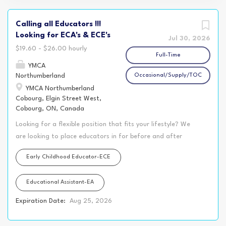
Calling all Educators !!!
Looking for ECA's & ECE's
Jul 30, 2026
$19.60 - $26.00 hourly
Full-Time
YMCA
Northumberland
Occasional/Supply/TOC
YMCA Northumberland
Cobourg, Elgin Street West,
Cobourg, ON, Canada
Looking for a flexible position that fits your lifestyle? We
are looking to place educators in for before and after
positions for September 2026 ! Whether you’re attending
Early Childhood Educator-ECE
school, balancing a second job, raising a family, or simply
looking for a schedule that gives you more freedom during
Educational Assistant-EA
the day, the YMCA Northumberland may have the perfect
opportunity for you! Our Before and After School
Expiration Date:
Aug 25, 2026
Programs, located in various KPR schools, offer rewarding
positions working with kindergarten and school-age children