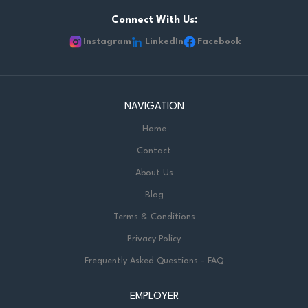
relevant factors into account. Using appropriate software,
Connect With Us:
the technician performs analyses, extractions, specific
operations and reports to monitor or comply with the
Instagram
LinkedIn
Facebook
procedure for such matters as student population
monitoring, report card production and...
NAVIGATION
Home
Contact
About Us
Blog
Terms & Conditions
Privacy Policy
Frequently Asked Questions - FAQ
EMPLOYER