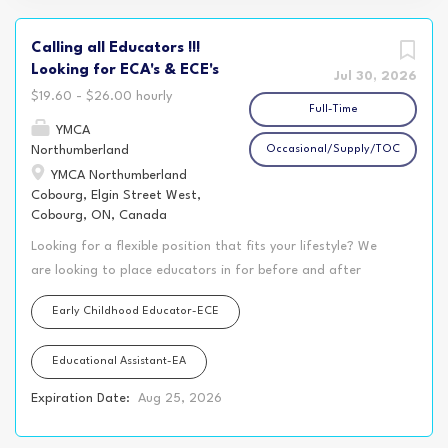
Calling all Educators !!!
Looking for ECA's & ECE's
Jul 30, 2026
$19.60 - $26.00 hourly
Full-Time
YMCA
Northumberland
Occasional/Supply/TOC
YMCA Northumberland
Cobourg, Elgin Street West,
Cobourg, ON, Canada
Looking for a flexible position that fits your lifestyle? We
are looking to place educators in for before and after
positions for September 2026 ! Whether you’re attending
Early Childhood Educator-ECE
school, balancing a second job, raising a family, or simply
looking for a schedule that gives you more freedom during
Educational Assistant-EA
the day, the YMCA Northumberland may have the perfect
opportunity for you! Our Before and After School
Expiration Date:
Aug 25, 2026
Programs, located in various KPR schools, offer rewarding
positions working with kindergarten and school-age children