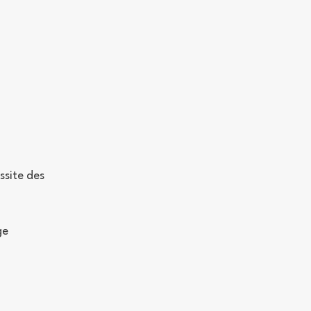
site des
ge