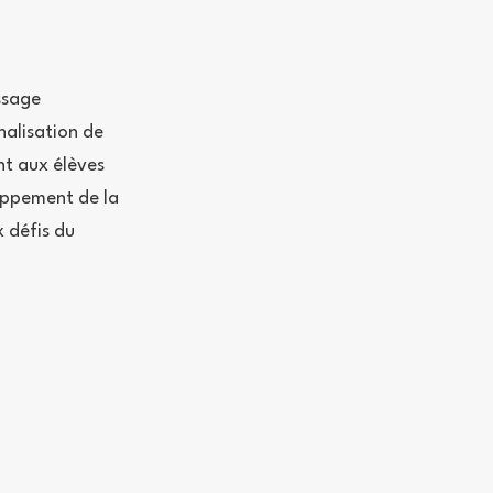
ssage
nalisation de
nt aux élèves
loppement de la
x défis du