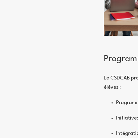
Programm
Le CSDCAB pro
élèves :
Programme
Initiativ
Intégrati