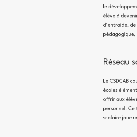
le développemen
élève à deveni
d’entraide, de 
pédagogique, l’
Réseau s
Le CSDCAB couv
écoles élément
offrir aux élè
personnel. Ce 
scolaire joue u