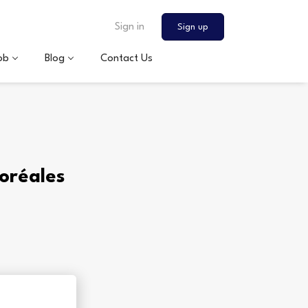
Sign in
Sign up
ob
Blog
Contact Us
boréales