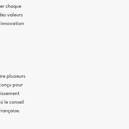
arer chaque
des valeurs
l’innovation
re plusieurs
 conçu pour
uissement
 le conseil
française.