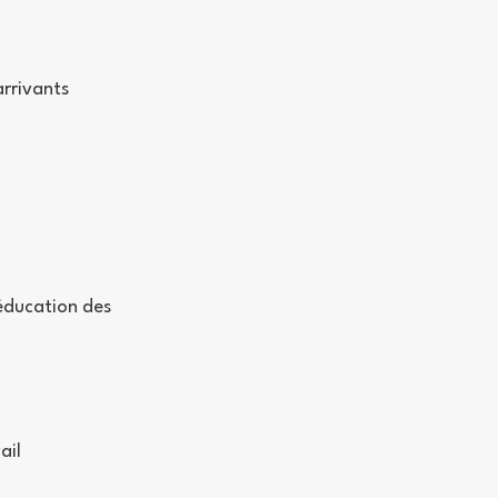
rrivants
éducation des
ail