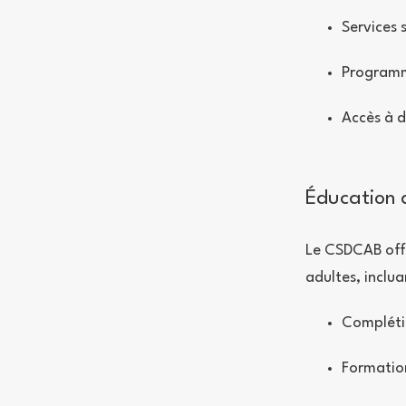
Services 
Programm
Accès à 
Éducation 
Le CSDCAB off
adultes, inclua
Compléti
Formation