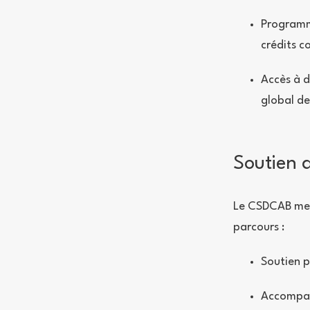
Programm
crédits c
Accès à d
global de
Soutien 
Le CSDCAB met
parcours :
Soutien p
Accompag