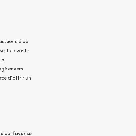
cteur clé de
sert un vaste
un
agé envers
ce d’offrir un
e qui favorise